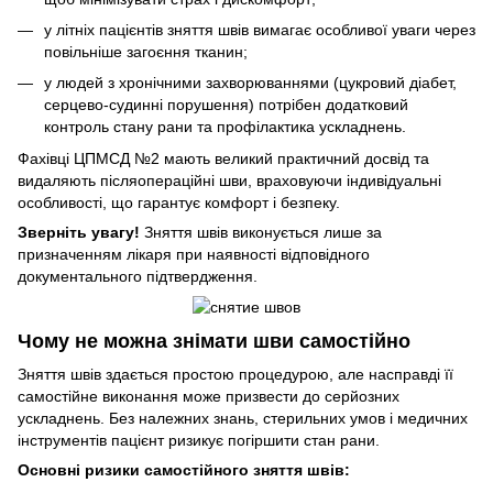
у літніх пацієнтів зняття швів вимагає особливої уваги через
повільніше загоєння тканин;
у людей з хронічними захворюваннями (цукровий діабет,
серцево-судинні порушення) потрібен додатковий
контроль стану рани та профілактика ускладнень.
Фахівці ЦПМСД №2 мають великий практичний досвід та
видаляють післяопераційні шви, враховуючи індивідуальні
особливості, що гарантує комфорт і безпеку.
Зверніть увагу!
Зняття швів виконується лише за
призначенням лікаря при наявності відповідного
документального підтвердження.
Чому не можна знімати шви самостійно
Зняття швів здається простою процедурою, але насправді її
самостійне виконання може призвести до серйозних
ускладнень. Без належних знань, стерильних умов і медичних
інструментів пацієнт ризикує погіршити стан рани.
Основні ризики самостійного зняття швів: