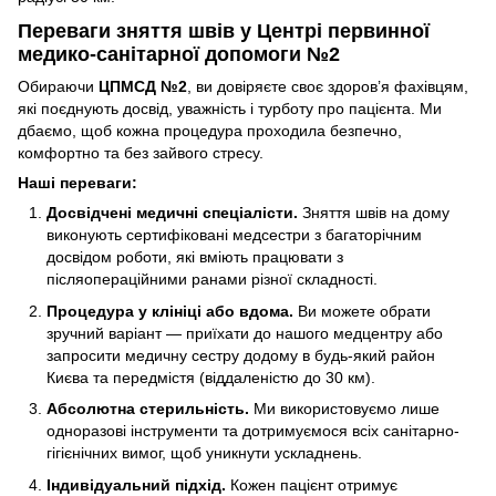
Переваги зняття швів у Центрі первинної
медико-санітарної допомоги №2
Обираючи
ЦПМСД №2
, ви довіряєте своє здоров’я фахівцям,
які поєднують досвід, уважність і турботу про пацієнта. Ми
дбаємо, щоб кожна процедура проходила безпечно,
комфортно та без зайвого стресу.
Наші переваги:
Досвідчені медичні спеціалісти.
Зняття швів на дому
виконують сертифіковані медсестри з багаторічним
досвідом роботи, які вміють працювати з
післяопераційними ранами різної складності.
Процедура у клініці або вдома.
Ви можете обрати
зручний варіант — приїхати до нашого медцентру або
запросити медичну сестру додому в будь-який район
Києва та передмістя (віддаленістю до 30 км).
Абсолютна стерильність.
Ми використовуємо лише
одноразові інструменти та дотримуємося всіх санітарно-
гігієнічних вимог, щоб уникнути ускладнень.
Індивідуальний підхід.
Кожен пацієнт отримує