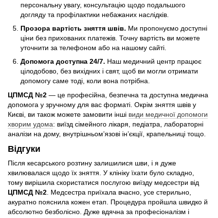
персональну увагу, консультацію щодо подальшого
догляду та профілактики небажаних наслідків.
Прозора вартість
зняття швів
.
Ми пропонуємо доступні
ціни без прихованих платежів. Точну вартість ви можете
уточнити за телефоном або на нашому сайті.
Допомога доступна
24/7.
Наш медичний центр працює
цілодобово, без вихідних і свят, щоб ви могли отримати
допомогу саме тоді, коли вона потрібна.
ЦПМСД №2
— це професійна, безпечна та доступна медична
допомога у зручному для вас форматі. Окрім зняття швів у
Києві, ви також можете замовити інші
види медичної допомоги
хворим удома
: виїзд сімейного лікаря, педіатра, лабораторні
аналізи на дому, внутрішньом’язові ін’єкції, крапельниці тощо.
Відгуки
Після кесарського розтину залишилися шви, і я дуже
хвилювалася щодо їх зняття. У клініку їхати було складно,
тому вирішила скористатися послугою виїзду медсестри від
ЦПМСД №2
. Медсестра приїхала вчасно, усе стерильно,
акуратно пояснила кожен етап. Процедура пройшла швидко й
абсолютно безболісно. Дуже вдячна за професіоналізм і