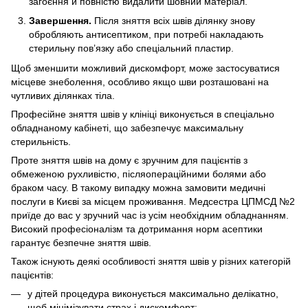
загоєння й повністю видалити шовний матеріал.
Завершення.
Після зняття всіх швів ділянку знову
обробляють антисептиком, при потребі накладають
стерильну пов’язку або спеціальний пластир.
Щоб зменшити можливий дискомфорт, може застосуватися
місцеве знеболення, особливо якщо шви розташовані на
чутливих ділянках тіла.
Професійне зняття швів у клініці виконується в спеціально
обладнаному кабінеті, що забезпечує максимальну
стерильність.
Проте зняття швів на дому є зручним для пацієнтів з
обмеженою рухливістю, післяопераційними болями або
браком часу. В такому випадку можна замовити медичні
послуги в Києві за місцем проживання. Медсестра ЦПМСД №2
приїде до вас у зручний час із усім необхідним обладнанням.
Високий професіоналізм та дотримання норм асептики
гарантує безпечне зняття швів.
Також існують деякі особливості зняття швів у різних категорій
пацієнтів:
у дітей процедура виконується максимально делікатно,
щоб мінімізувати страх і дискомфорт;