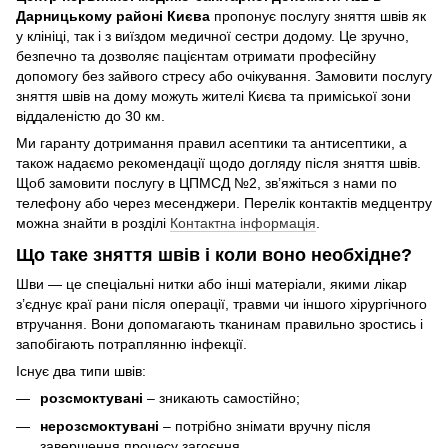
Дарницькому районі Києва
пропонує послугу зняття швів як
у клініці, так і з виїздом медичної сестри додому. Це зручно,
безпечно та дозволяє пацієнтам отримати професійну
допомогу без зайвого стресу або очікування. Замовити послугу
зняття швів на дому можуть жителі Києва та приміської зони
віддаленістю до 30 км.
Ми гаранту дотримання правил асептики та антисептики, а
також надаємо рекомендації щодо догляду після зняття швів.
Щоб замовити послугу в ЦПМСД №2, зв’яжіться з нами по
телефону або через месенджери. Перелік контактів медцентру
можна знайти в розділі
Контактна інформація
.
Що таке зняття швів і коли воно необхідне?
Шви — це спеціальні нитки або інші матеріали, якими лікар
з’єднує краї рани після операції, травми чи іншого хірургічного
втручання. Вони допомагають тканинам правильно зростись і
запобігають потраплянню інфекції.
Існує два типи швів:
р
озсмоктувані
– зникають самостійно;
нерозсмоктувані
– потрібно знімати вручну після
завершення процесу загоєння.