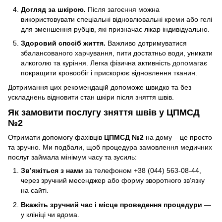
Догляд за шкірою.
Після загоєння можна
використовувати спеціальні відновлювальні креми або гелі
для зменшення рубців, які призначає лікар індивідуально.
Здоровий спосіб життя.
Важливо дотримуватися
збалансованого харчування, пити достатньо води, уникати
алкоголю та куріння. Легка фізична активність допомагає
покращити кровообіг і прискорює відновлення тканин.
Дотримання цих рекомендацій допоможе швидко та без
ускладнень відновити стан шкіри після зняття швів.
Як замовити послугу зняття швів у ЦПМСД
№2
Отримати допомогу фахівців
ЦПМСД №2
на дому – це просто
та зручно. Ми подбали, щоб процедура замовлення медичних
послуг займала мінімум часу та зусиль:
Зв’яжіться з нами
за телефоном +38 (044) 563-08-44,
через зручний месенджер або форму зворотного зв’язку
на сайті.
Вкажіть зручний час і місце проведення процедури
—
у клініці чи вдома.