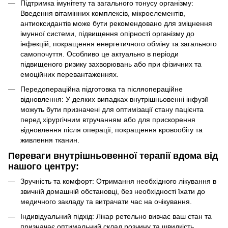
Підтримка імунітету та загального тонусу організму:
Введення вітамінних комплексів, мікроелементів,
антиоксидантів може бути рекомендовано для зміцнення
імунної системи, підвищення опірності організму до
інфекцій, покращення енергетичного обміну та загального
самопочуття. Особливо це актуально в періоди
підвищеного ризику захворювань або при фізичних та
емоційних перевантаженнях.
Передопераційна підготовка та післяопераційне
відновлення: У деяких випадках внутрішньовенні інфузії
можуть бути призначені для оптимізації стану пацієнта
перед хірургічним втручанням або для прискорення
відновлення після операції, покращення кровообігу та
живлення тканин.
Переваги внутрішньовенної терапії вдома від
нашого центру:
Зручність та комфорт: Отримання необхідного лікування в
звичній домашній обстановці, без необхідності їхати до
медичного закладу та витрачати час на очікування.
Індивідуальний підхід: Лікар ретельно вивчає ваш стан та
призначає оптимальний склад розчину та швидкість