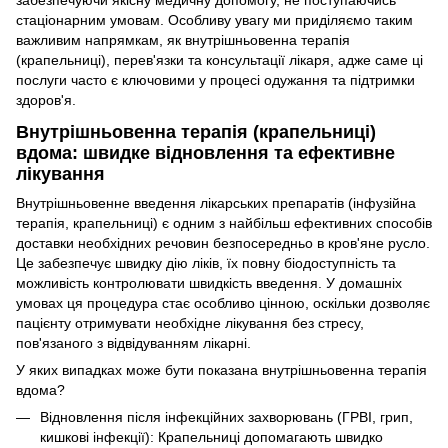
забезпечуючи якісну медичну допомогу, не поступаючись
стаціонарним умовам. Особливу увагу ми приділяємо таким
важливим напрямкам, як внутрішньовенна терапія
(крапельниці), перев'язки та консультації лікаря, адже саме ці
послуги часто є ключовими у процесі одужання та підтримки
здоров'я.
Внутрішньовенна терапія (крапельниці)
вдома: швидке відновлення та ефективне
лікування
Внутрішньовенне введення лікарських препаратів (інфузійна
терапія, крапельниці) є одним з найбільш ефективних способів
доставки необхідних речовин безпосередньо в кров'яне русло.
Це забезпечує швидку дію ліків, їх повну біодоступність та
можливість контролювати швидкість введення. У домашніх
умовах ця процедура стає особливо цінною, оскільки дозволяє
пацієнту отримувати необхідне лікування без стресу,
пов'язаного з відвідуванням лікарні.
У яких випадках може бути показана внутрішньовенна терапія
вдома?
Відновлення після інфекційних захворювань (ГРВІ, грип,
кишкові інфекції): Крапельниці допомагають швидко