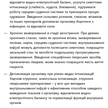
відновити водно-електролітний баланс, усунути симптоми
інтоксикації (слабкість, нудота, блювання), підтримати
роботу серцево-судинної системи та прискорити процес
одужання. Введення сольових розчинів, глюкози, вітамінів
та інших препаратів допомагає організму боротися з
інфекцією та відновити сили.
Хронічні захворювання в стадії загострення: При деяких
хронічних станах, таких як хронічна втома, захворювання
печінки, нирок, серцево-судинної системи, внутрішньовенні
інфузії можуть допомогти полегшити симптоми, покращити
загальний стан та запобігти подальшому прогресуванню
захворювання. Введення специфічних лікарських засобів,
призначених лікарем, може значно покращити якість життя
пацієнта.
Детоксикація організму при різних видах інтоксикацій:
Харчові отруєння, алкогольна інтоксикація, отруєння
лікарськими препаратами – у всіх цих випадках
внутрішньовенні інфузії є ефективним способом швидкого
виведення токсинів з організму, відновлення водно-
електролітного балансу та нормалізації функцій внутрішніх
органів.