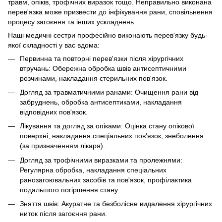
травм, опіків, трофічних виразок тощо. Неправильно виконана
перев'язка може призвести до інфікування рани, сповільнення
процесу загоєння та інших ускладнень.
Наші медичні сестри професійно виконають перев'язку будь-
якої складності у вас вдома:
Первинна та повторні перев'язки після хірургічних
втручань: Обережна обробка швів антисептичними
розчинами, накладання стерильних пов'язок.
Догляд за травматичними ранами: Очищення рани від
забруднень, обробка антисептиками, накладання
відповідних пов'язок.
Лікування та догляд за опіками: Оцінка стану опікової
поверхні, накладання спеціальних пов'язок, знеболення
(за призначенням лікаря).
Догляд за трофічними виразками та пролежнями:
Регулярна обробка, накладання спеціальних
ранозагоювальних засобів та пов'язок, профілактика
подальшого погіршення стану.
Зняття швів: Акуратне та безболісне видалення хірургічних
ниток після загоєння рани.