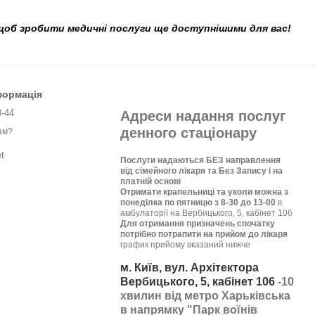
щоб зробити медичні послуги ще доступнішими для вас!
формація
8-44
Адреси надання послуг
денного стаціонару
ам?
t
Послуги надаються БЕЗ направлення
від сімейного лікаря та Без Запису і на
платній основі
Отримати крапельниці та уколи можна з
понеділка по пятницю з 8-30 до 13-00
в
амбулаторії на Вербицького, 5, кабінет 106
Для отримання призначень спочатку
потрібно потрапити на прийом до лікаря
график прийому вказаний нижче
м. Київ, вул. Архітектора
Вербицького, 5, кабінет 106
-10
хвилин від метро Харьківська
в напрямку "Парк воїнів