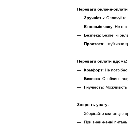
Переваги онлайн-оплати
Зручність
: Оплачуйте 
Економія часу
: Не пот
Безпека
: Безпечні онл
Простота
: Інтуїтивно
Переваги оплати вдома:
Комфорт
: Не потрібно
Безпека
: Особливо ак
Гнучкість
: Можливість
Зверніть увагу:
Зберігайте квитанцію п
При виникненні питань 