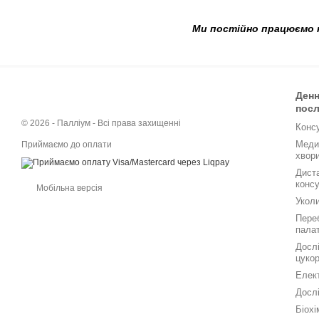
Ми постійно працюємо н
Денн
посл
© 2026 - Палліум - Всі права захищенні
Консу
Меди
Приймаємо до оплати
хвор
Дист
конс
Мобільна версія
Уколи
Переб
палат
Дослі
цукор
Елек
Досл
Біохі