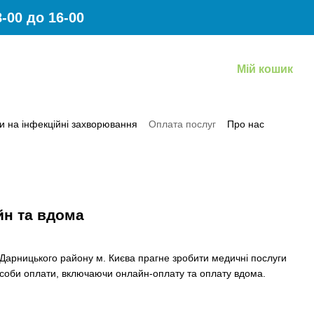
-00 до 16-00
Мій кошик
и на інфекційні захворювання
Оплата послуг
Про нас
овернення коштів за платні медичні послуги
йн та вдома
арницького району м. Києва прагне зробити медичні послуги
особи оплати, включаючи онлайн-оплату та оплату вдома.