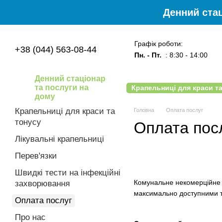
Перейти до основного контенту
Денний стац
Графік роботи:
+38 (044) 563-08-44
Пн. - Пт.
: 8:30 - 14:00
Денний стаціонар
та послуги на
Крапельниці для краси та
дому
Угода користувача
Блог
Крапельниці для краси та
Головна
Оплата послуг
тонусу
Оплата пос
Лікувальні крапельниці
Перев'язки
Швидкі тести на інфекційні
Комунальне некомерційне 
захворювання
максимально доступними та
Оплата послуг
Про нас