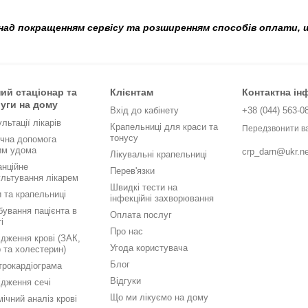
ад покращенням сервісу та розширенням способів оплати, 
ий стаціонар та
Клієнтам
Контактна ін
уги на дому
Вхід до кабінету
+38 (044) 563-0
льтації лікарів
Крапельниці для краси та
Передзвонити в
тонусу
чна допомога
им удома
crp_darn@ukr.ne
Лікувальні крапельниці
анційне
Перев'язки
ультування лікарем
Швидкі тести на
 та крапельниці
інфекційні захворювання
ування пацієнта в
Оплата послуг
і
Про нас
дження крові (ЗАК,
Угода користувача
 та холестерин)
Блог
трокардіограма
Відгуки
ідження сечі
Що ми лікуємо на дому
мічний аналіз крові