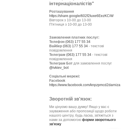
інтернаціоналістів"
Розташування
https://share.google/602f2Iuxe6EezKCiW
Вівторок з 10-00 до 13-00
П'ятниця з 10-00 до 13-00
Замовлення платних послуг:
Телефон
(063) 177 55 34
Вайбер
(063) 177 55 34
- текстові
повідомлення
Телеграм
(063) 177 55 34
- текстові
повідомлення
Телеграм Бот
для замовлення послуг
@ivkiev_bot
Соціальні мережі:
Facebook
https://www.facebook.com/knpzpmcd2darniza
Зворотній зв'язок:
Ми цінуємо вашу думку! Якщо у вас є
зауваження або пропозиції щодо роботи
нашого центру, будь ласка, зв'яжіться з
нами за допомогою
форми зворотнього
зв'язку