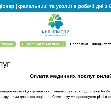
іонар (крапельниці та уколи) в робочі дні з 8
 тонусу
Лікувальні крапельниці
Перев'язки
Швидкі тест
Відгуки
Що ми лікуємо на дому
Контактна інформація
Умови п
луг
Оплата медичних послуг онла
підприємство «Центр первинної медико-санітарної допомоги № 2» Д
 зручними для своїх пацієнтів. Саме тому ми пропонуємо різні сп