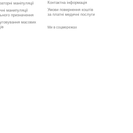
Контактна інформація
аторні маніпуляції
Умови повернення коштів
чні манипуляції
за платні медичні послуги
льного призначення
уговування масових
ів
Ми в соцмережах