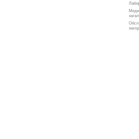
Лабор
Меди
зага
Обсл
заход