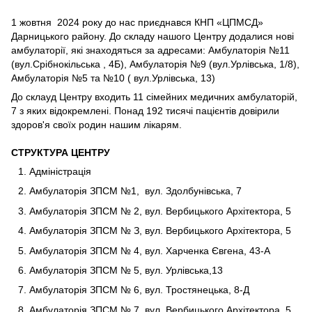
1 жовтня 2024 року до нас приєднався КНП «ЦПМСД»
Дарницького району. До складу нашого Центру додалися нові
амбулаторії, які знаходяться за адресами: Амбулаторія №11
(вул.Срібнокільська , 4Б), Амбулаторія №9 (вул.Урлівська, 1/8),
Амбулаторія №5 та №10 ( вул.Урлівська, 13)
До склауд Центру входить 11 сімейних медичних амбулаторій,
7 з яких відокремлені. Понад 192 тисячі пацієнтів довірили
здоров'я своїх родин нашим лікарям.
СТРУКТУРА ЦЕНТРУ
Адміністрація
Амбулаторія ЗПСМ №1, вул. Здолбунівська, 7
Амбулаторія ЗПСМ № 2, вул. Вербицького Архітектора, 5
Амбулаторія ЗПСМ № З, вул. Вербицького Архітектора, 5
Амбулаторія ЗПСМ № 4, вул. Харченка Євгена, 43-А
Амбулаторія ЗПСМ № 5, вул. Урлівська,13
Амбулаторія ЗПСМ № 6, вул. Тростянецька, 8-Д
Амбулаторія ЗПСМ № 7, вул. Вербицького Архітектора, 5