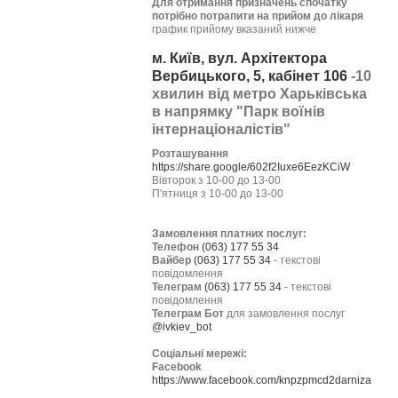
Для отримання призначень спочатку
потрібно потрапити на прийом до лікаря
график прийому вказаний нижче
м. Київ, вул. Архітектора
Вербицького, 5, кабінет 106
-10
хвилин від метро Харьківська
в напрямку "Парк воїнів
інтернаціоналістів"
Розташування
https://share.google/602f2Iuxe6EezKCiW
Вівторок з 10-00 до 13-00
П'ятниця з 10-00 до 13-00
Замовлення платних послуг:
Телефон
(063) 177 55 34
Вайбер
(063) 177 55 34
- текстові
повідомлення
Телеграм
(063) 177 55 34
- текстові
повідомлення
Телеграм Бот
для замовлення послуг
@ivkiev_bot
Соціальні мережі:
Facebook
https://www.facebook.com/knpzpmcd2darniza