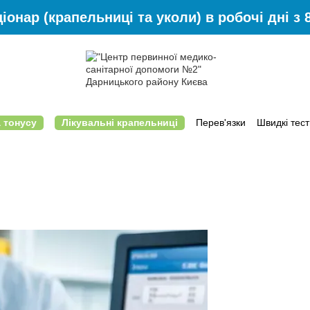
іонар (крапельниці та уколи) в робочі дні з 8
 тонусу
Лікувальні крапельниці
Перев'язки
Швидкі тест
Відгуки
Що ми лікуємо на дому
Контактна інформація
Умови п