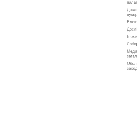
палат
Дослі
цукор
Елек
Досл
Біохі
Лабор
Меди
зага
Обсл
заход