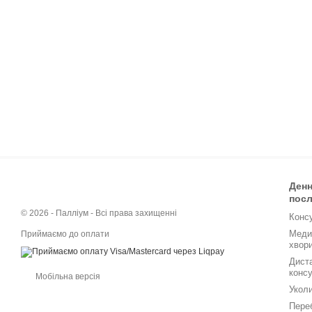
Денн
посл
© 2026 - Палліум - Всі права захищенні
Консу
Меди
Приймаємо до оплати
хвор
Дист
конс
Мобільна версія
Уколи
Переб