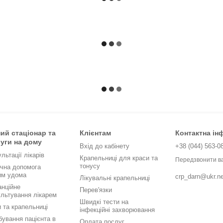
ий стаціонар та
Клієнтам
Контактна ін
уги на дому
Вхід до кабінету
+38 (044) 563-0
льтації лікарів
Крапельниці для краси та
Передзвонити в
тонусу
чна допомога
им удома
crp_darn@ukr.ne
Лікувальні крапельниці
анційне
Перев'язки
ультування лікарем
Швидкі тести на
 та крапельниці
інфекційні захворювання
ування пацієнта в
Оплата послуг