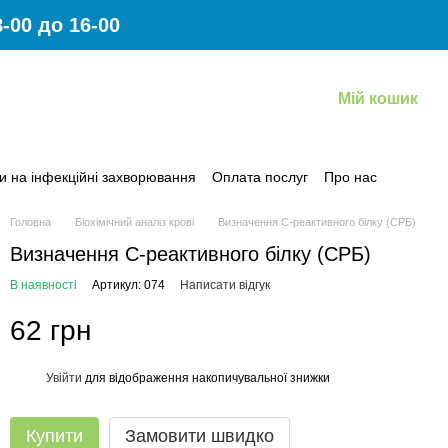
-00 до 16-00
Мій кошик
и на інфекційні захворювання
Оплата послуг
Про нас
овернення коштів за платні медичні послуги
Головна
Біохімічний аналіз крові
Визначення С-реактивного білку (СРБ)
Визначення С-реактивного білку (СРБ)
В наявності
Артикул: 074
Написати відгук
62 грн
Увійти
для відображення накопичувальної знижки
%
Купити
Замовити швидко