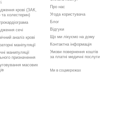
і
Про нас
дження крові (ЗАК,
Угода користувача
 та холестерин)
Блог
трокардіограма
Відгуки
ідження сечі
Що ми лікуємо на дому
мічний аналіз крові
Контактна інформація
аторні маніпуляції
Умови повернення коштів
чні манипуляції
за платні медичні послуги
льного призначення
уговування масових
ів
Ми в соцмережах