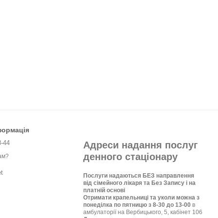
формація
8-44
Адреси надання послуг
денного стаціонару
ам?
t
Послуги надаються БЕЗ направлення
від сімейного лікаря та Без Запису і на
платній основі
Отримати крапельниці та уколи можна з
понеділка по пятницю з 8-30 до 13-00
в
амбулаторії на Вербицького, 5, кабінет 106