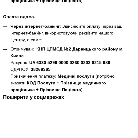
працівника + Прізвище Пацієнта
)
Оплата вдома:
Через інтернет-банкінг
: Здійснюйте оплату через ваш
інтернет-банкінг, використовуючи реквізити нашого
Центру, а саме:
Отримувач:
КНП ЦПМСД №2 Дарницького району м.
Києва
Рахунок:
UA 6330 5299 0000 0260 0203 6215 989
ЄДРПОУ:
38266365
Призначення платежу:
Медичні послуги
(потрібно
вказати
КОД Послуги + Прізвище медичного
працівника + Прізвище Пацієнта
)
Поширити у соцмережах