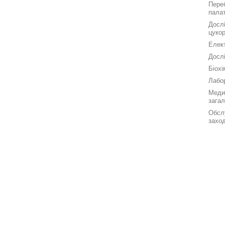
Переб
палат
Дослі
цукор
Елек
Досл
Біохі
Лабор
Меди
зага
Обсл
заход