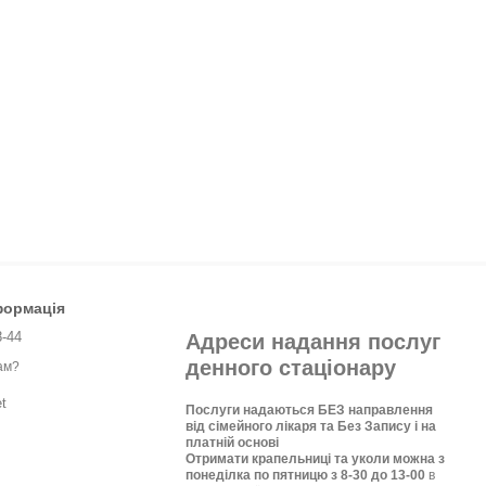
формація
8-44
Адреси надання послуг
денного стаціонару
ам?
t
Послуги надаються БЕЗ направлення
від сімейного лікаря та Без Запису і на
платній основі
Отримати крапельниці та уколи можна з
понеділка по пятницю з 8-30 до 13-00
в