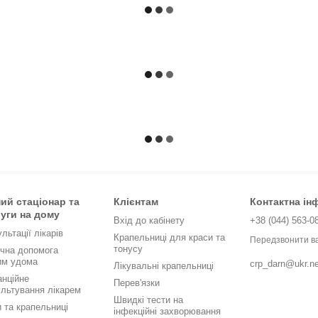
ий стаціонар та
Клієнтам
Контактна ін
уги на дому
Вхід до кабінету
+38 (044) 563-0
льтації лікарів
Крапельниці для краси та
Передзвонити в
тонусу
чна допомога
им удома
crp_darn@ukr.ne
Лікувальні крапельниці
анційне
Перев'язки
ультування лікарем
Швидкі тести на
 та крапельниці
інфекційні захворювання