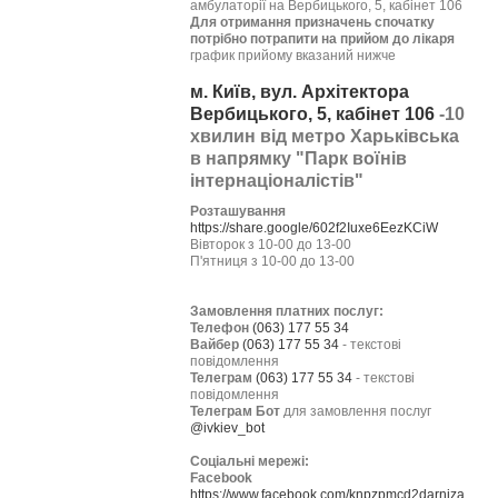
амбулаторії на Вербицького, 5, кабінет 106
Для отримання призначень спочатку
потрібно потрапити на прийом до лікаря
график прийому вказаний нижче
м. Київ, вул. Архітектора
Вербицького, 5, кабінет 106
-10
хвилин від метро Харьківська
в напрямку "Парк воїнів
інтернаціоналістів"
Розташування
https://share.google/602f2Iuxe6EezKCiW
Вівторок з 10-00 до 13-00
П'ятниця з 10-00 до 13-00
Замовлення платних послуг:
Телефон
(063) 177 55 34
Вайбер
(063) 177 55 34
- текстові
повідомлення
Телеграм
(063) 177 55 34
- текстові
повідомлення
Телеграм Бот
для замовлення послуг
@ivkiev_bot
Соціальні мережі:
Facebook
https://www.facebook.com/knpzpmcd2darniza