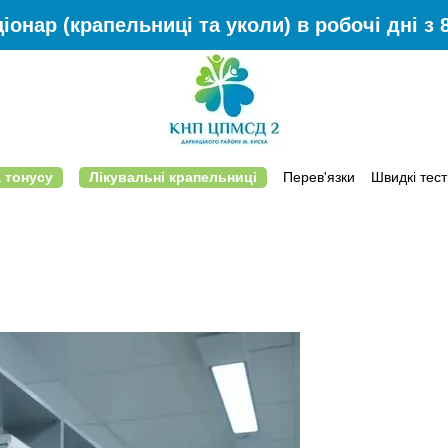
іонар (крапельниці та уколи) в робочі дні з 8
 тонусу
Лікувальні крапельниці
Перев'язки
Швидкі тест
Відгуки
Що ми лікуємо на дому
Контактна інформація
Умови п