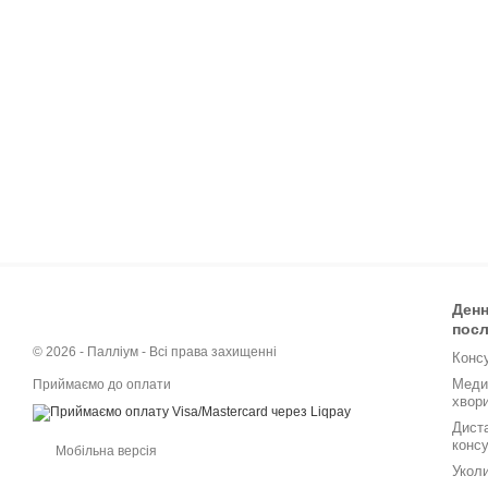
Денн
посл
© 2026 - Палліум - Всі права захищенні
Консу
Меди
Приймаємо до оплати
хвор
Дист
конс
Мобільна версія
Уколи