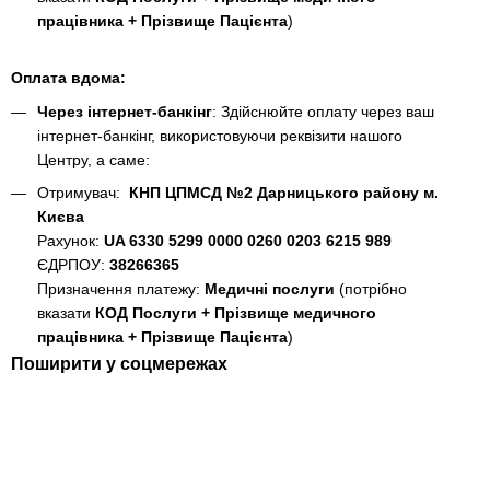
працівника + Прізвище Пацієнта
)
Оплата вдома:
Через інтернет-банкінг
: Здійснюйте оплату через ваш
інтернет-банкінг, використовуючи реквізити нашого
Центру, а саме:
Отримувач:
КНП ЦПМСД №2 Дарницького району м.
Києва
Рахунок:
UA 6330 5299 0000 0260 0203 6215 989
ЄДРПОУ:
38266365
Призначення платежу:
Медичні послуги
(потрібно
вказати
КОД Послуги + Прізвище медичного
працівника + Прізвище Пацієнта
)
Поширити у соцмережах