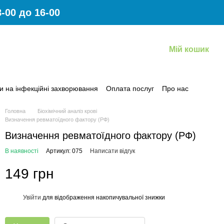
-00 до 16-00
Мій кошик
и на інфекційні захворювання
Оплата послуг
Про нас
овернення коштів за платні медичні послуги
Головна
Біохімічний аналіз крові
Визначення ревматоїдного фактору (РФ)
Визначення ревматоїдного фактору (РФ)
В наявності
Артикул: 075
Написати відгук
149 грн
Увійти
для відображення накопичувальної знижки
%