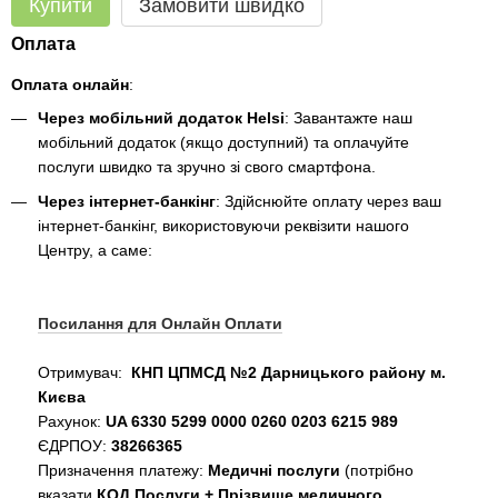
Купити
Замовити швидко
Оплата
Оплата онлайн
:
Через мобільний додаток Helsi
: Завантажте наш
мобільний додаток (якщо доступний) та оплачуйте
послуги швидко та зручно зі свого смартфона.
Через інтернет-банкінг
: Здійснюйте оплату через ваш
інтернет-банкінг, використовуючи реквізити нашого
Центру, а саме:
Посилання для Онлайн Оплати
Отримувач:
КНП ЦПМСД №2 Дарницького району м.
Києва
Рахунок:
UA 6330 5299 0000 0260 0203 6215 989
ЄДРПОУ:
38266365
Призначення платежу:
Медичні послуги
(потрібно
вказати
КОД Послуги + Прізвище медичного