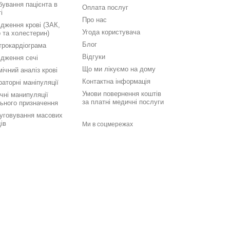
ування пацієнта в
Оплата послуг
і
Про нас
дження крові (ЗАК,
Угода користувача
 та холестерин)
Блог
трокардіограма
Відгуки
ідження сечі
Що ми лікуємо на дому
мічний аналіз крові
Контактна інформація
аторні маніпуляції
Умови повернення коштів
чні манипуляції
за платні медичні послуги
льного призначення
уговування масових
ів
Ми в соцмережах