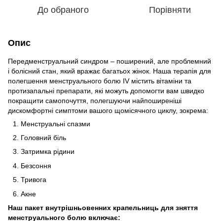
До обраного
Порівняти
Опис
Передменструальний синдром – поширений, але проблемний
і болісний стан, який вражає багатьох жінок. Наша терапія для
полегшення менструального болю IV містить вітаміни та
протизапальні препарати, які можуть допомогти вам швидко
покращити самопочуття, полегшуючи найпоширеніші
дискомфортні симптоми вашого щомісячного циклу, зокрема:
Менструальні спазми
Головний біль
Затримка рідини
Безсоння
Тривога
Акне
Наш пакет внутрішньовенних крапельниць для зняття
менструального болю включає: