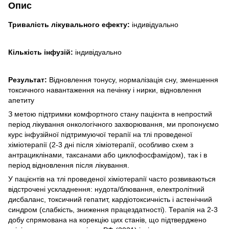
Опис
Тривалість лікувального ефекту:
індивідуально
Кількість інфузій:
індивідуально
Результат:
Відновлення тонусу, нормалізація сну, зменшення
токсичного навантаження на печінку і нирки, відновлення
апетиту
З метою підтримки комфортного стану пацієнта в непростий
період лікування онкологічного захворювання, ми пропонуємо
курс інфузійної підтримуючої терапії на тлі проведеної
хіміотерапії (2-3 дні після хіміотерапії, особливо схем з
антрациклінами, таксанами або циклофосфамідом), так і в
період відновлення після лікування.
У пацієнтів на тлі проведеної хіміотерапії часто розвиваються
відстрочені ускладнення: нудота/блювання, електролітний
дисбаланс, токсичний гепатит, кардіотоксичність і астенічний
синдром (слабкість, зниження працездатності). Терапія на 2-3
добу спрямована на корекцію цих станів, що підтверджено