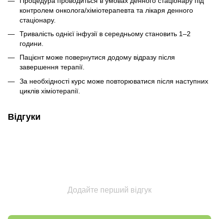
Процедура проводиться в умовах денного стаціонару під
контролем онколога/хіміотерапевта та лікаря денного
стаціонару.
Тривалість однієї інфузії в середньому становить 1–2
години.
Пацієнт може повернутися додому відразу після
завершення терапії.
За необхідності курс може повторюватися після наступних
циклів хіміотерапії.
Відгуки
Додайте перший відгук