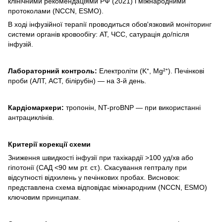
клінічними рекомендаціями РФ (2021) і міжнародними
протоколами (NCCN, ESMO).
В ході інфузійної терапії проводиться обов'язковий моніторинг
системи органів кровообігу: АТ, ЧСС, сатурація до/після
інфузій.
Лабораторний контроль:
Електроліти (K⁺, Mg²⁺). Печінкові
проби (АЛТ, АСТ, білірубін) — на 3-й день.
Кардіомаркери:
тропонін, NT-proBNP — при використанні
антрациклінів.
Критерії корекції схеми
Зниження швидкості інфузії при тахікардії >100 уд/хв або
гіпотонії (САД <90 мм рт. ст.). Скасування гептралу при
відсутності відхилень у печінкових пробах. Висновок:
представлена схема відповідає міжнародним (NCCN, ESMO)
ключовим принципам.