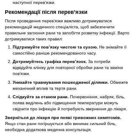
наступної перев’язки.
Рекомендації після перев’язки
Після проведення перев’язки важливо дотримуватися
рекомендацій медичного спеціаліста, щоб забезпечити
правильне загоєння рани та запобігти розвитку інфекції. Варто
дотримуватися таких правил:
Підтримуйте пов’язку чистою та сухою.
Не знімайте її
самостійно раніше рекомендованого часу.
Дотримуйтесь графіка перев’язок.
За потреби
відвідуйте клініку для повторної обробки рани та заміни
пов’язки.
Уникайте травмування пошкодженої ділянки.
Обмежте
механічний вплив та тертя рани.
Слідкуйте за станом рани.
Почервоніння, набряк, біль,
поява виділень або підвищення температури можуть
свідчити про інфекцію й потребують звернення до лікаря.
Зверніться до лікаря при появі тривожних симптомів.
Якщо стан рани погіршується або виникає сильний біль,
необхідна додаткова медична консультація.