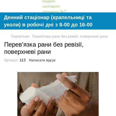
Денний стаціонар (крапельниці та
уколи) в робочі дні з 8-00 до 16-00
Перев'язки
Перев'язка рани без ревізії, поверхневі рани
Перев'язка рани без ревізії,
поверхневі рани
Артикул:
113
Написати відгук