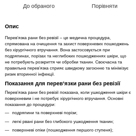
До обраного
Порівняти
Опис
Перев’язка рани без ревізії – це медична процедура,
спрямована на очищення та захист поверхневих пошкоджень
без хірургічного втручання. Вона застосовується при
подряпинах, порізах та неглибоких пошкодженнях шкіри, що
не потребують розкриття чи обробки тканин. Своєчасна та
правильна перев’язка сприяє швидкому загоєнню та мінімізує
ризик вторинної інфекції.
Показання для перев’язки рани без ревізії
Перев’язка рани без ревізії показана, коли ушкодження шкіри є
поверхневим і не потребує хірургічного втручання. Основні
показання до процедури:
подряпини та поверхневі порізи;
легкі рвані рани без глибокого ушкодження тканин;
поверхневі опіки (пошкодження першого ступеня);