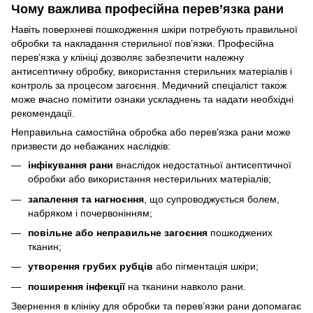
Чому важлива професійна перев’язка рани
Навіть поверхневі пошкодження шкіри потребують правильної
обробки та накладання стерильної пов’язки. Професійна
перев’язка у клініці дозволяє забезпечити належну
антисептичну обробку, використання стерильних матеріалів і
контроль за процесом загоєння. Медичний спеціаліст також
може вчасно помітити ознаки ускладнень та надати необхідні
рекомендації.
Неправильна самостійна обробка або перев’язка рани може
призвести до небажаних наслідків:
інфікування рани
внаслідок недостатньої антисептичної
обробки або використання нестерильних матеріалів;
запалення та нагноєння
, що супроводжується болем,
набряком і почервонінням;
повільне або неправильне загоєння
пошкоджених
тканин;
утворення грубих рубців
або пігментація шкіри;
поширення інфекції
на тканини навколо рани.
Звернення в клініку для обробки та перев’язки рани допомагає