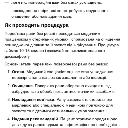
легкі післяопераційні шви без ознак ускладнень;
пошкодження шкіри, які не потребують хірургічного
очищення або накладання швів.
Як проходить процедура
Перев’язка рани без ревізії проводиться медичним
працівником у стерильних умовах і спрямована на очищення
пошкодженої ділянки та її захист від інфікування. Процедура
займає 10-15 хвилин і зазвичай не викликає значного
дискомфорту.
Основні етапи перев’язки поверхневої рани без ревізії:
Огляд.
Медичний спеціаліст оцінює стан ушкодження,
перевіряє наявність ознак запалення або інфекції.
Очищення.
Поверхню рани обережно очищають від
забруднень та обробляють антисептичними засобами.
Накладання пов’язки.
Рану закривають стерильною
марлевою або спеціальною медичною пов’язкою для
захисту та підтримки оптимальних умов загоєння.
Надання рекомендацій.
Пацієнт отримує поради щодо
догляду за раною вдома та інформацію про необхідність