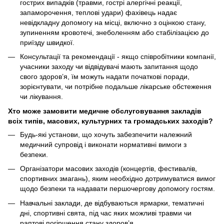
гострих випадків (травми, гострі алергічні реакції,
запаморочення, теплові удари) фахівець надає
невідкладну допомогу на місці, включно з оцінкою стану,
зупиненням кровотечі, знеболенням або стабілізацією до
приїзду швидкої.
Консультації та рекомендації - якщо співробітники компанії,
учасники заходу чи відвідувачі мають запитання щодо
свого здоров’я, їм можуть надати початкові поради,
зорієнтувати, чи потрібне подальше лікарське обстеження
чи лікування.
Хто може замовити медичне обслуговування закладів
всіх типів, масових, культурних та громадських заходів?
Будь-які установи, що хочуть забезпечити належний
медичний супровід і виконати нормативні вимоги з
безпеки.
Організатори масових заходів (концертів, фестивалів,
спортивних змагань), яким необхідно дотримуватися вимог
щодо безпеки та надавати першочергову допомогу гостям.
Навчальні заклади, де відбуваються ярмарки, тематичні
дні, спортивні свята, під час яких можливі травми чи
раптові погіршення стану здоров’я.