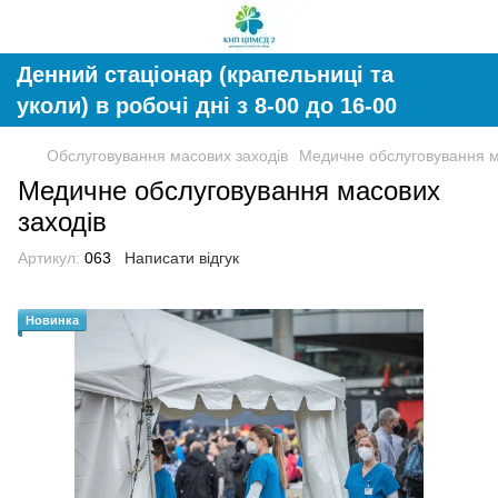
Денний стаціонар (крапельниці та
уколи) в робочі дні з 8-00 до 16-00
Обслуговування масових заходів
Медичне обслуговування м
Медичне обслуговування масових
заходів
Артикул:
063
Написати відгук
Новинка