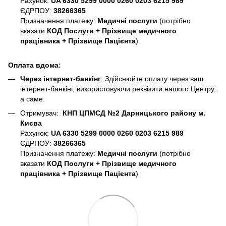
Рахунок:
UA 6330 5299 0000 0260 0203 6215 989
ЄДРПОУ:
38266365
Призначення платежу:
Медичні послуги
(потрібно
вказати
КОД Послуги + Прізвище медичного
працівника + Прізвище Пацієнта
)
Оплата вдома:
Через інтернет-банкінг
: Здійснюйте оплату через ваш
інтернет-банкінг, використовуючи реквізити нашого Центру,
а саме:
Отримувач:
КНП ЦПМСД №2 Дарницького району м.
Києва
Рахунок:
UA 6330 5299 0000 0260 0203 6215 989
ЄДРПОУ:
38266365
Призначення платежу:
Медичні послуги
(потрібно
вказати
КОД Послуги + Прізвище медичного
працівника + Прізвище Пацієнта
)