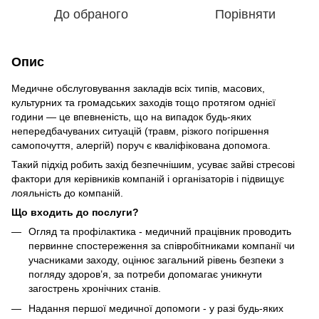
До обраного
Порівняти
Опис
Медичне обслуговування закладів всіх типів, масових,
культурних та громадських заходів тощо протягом однієї
години — це впевненість, що на випадок будь-яких
непередбачуваних ситуацій (травм, різкого погіршення
самопочуття, алергій) поруч є кваліфікована допомога.
Такий підхід робить захід безпечнішим, усуває зайві стресові
фактори для керівників компаній і організаторів і підвищує
лояльність до компаній.
Що входить до послуги?
Огляд та профілактика - медичний працівник проводить
первинне спостереження за співробітниками компанії чи
учасниками заходу, оцінює загальний рівень безпеки з
погляду здоров’я, за потреби допомагає уникнути
загострень хронічних станів.
Надання першої медичної допомоги - у разі будь-яких