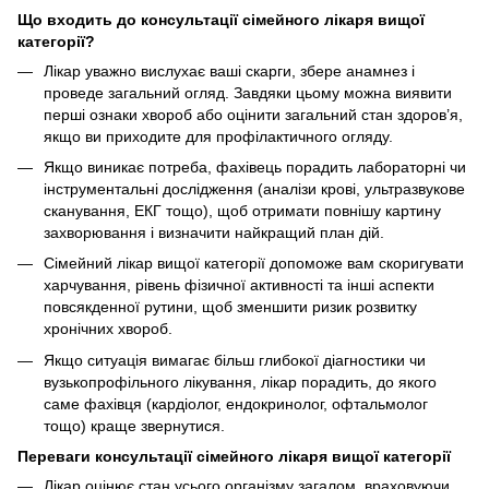
Що входить до консультації сімейного лікаря вищої
категорії?
Лікар уважно вислухає ваші скарги, збере анамнез і
проведе загальний огляд. Завдяки цьому можна виявити
перші ознаки хвороб або оцінити загальний стан здоров’я,
якщо ви приходите для профілактичного огляду.
Якщо виникає потреба, фахівець порадить лабораторні чи
інструментальні дослідження (аналізи крові, ультразвукове
сканування, ЕКГ тощо), щоб отримати повнішу картину
захворювання і визначити найкращий план дій.
Сімейний лікар вищої категорії допоможе вам скоригувати
харчування, рівень фізичної активності та інші аспекти
повсякденної рутини, щоб зменшити ризик розвитку
хронічних хвороб.
Якщо ситуація вимагає більш глибокої діагностики чи
вузькопрофільного лікування, лікар порадить, до якого
саме фахівця (кардіолог, ендокринолог, офтальмолог
тощо) краще звернутися.
Переваги консультації сімейного лікаря вищої категорії
Лікар оцінює стан усього організму загалом, враховуючи