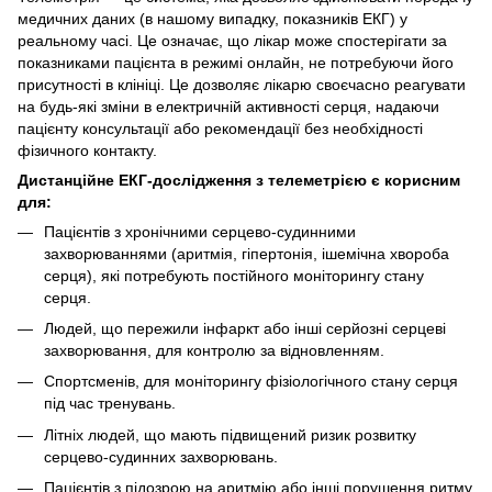
медичних даних (в нашому випадку, показників ЕКГ) у
реальному часі. Це означає, що лікар може спостерігати за
показниками пацієнта в режимі онлайн, не потребуючи його
присутності в клініці. Це дозволяє лікарю своєчасно реагувати
на будь-які зміни в електричній активності серця, надаючи
пацієнту консультації або рекомендації без необхідності
фізичного контакту.
Дистанційне ЕКГ-дослідження з телеметрією є корисним
для:
Пацієнтів з хронічними серцево-судинними
захворюваннями (аритмія, гіпертонія, ішемічна хвороба
серця), які потребують постійного моніторингу стану
серця.
Людей, що пережили інфаркт або інші серйозні серцеві
захворювання, для контролю за відновленням.
Спортсменів, для моніторингу фізіологічного стану серця
під час тренувань.
Літніх людей, що мають підвищений ризик розвитку
серцево-судинних захворювань.
Пацієнтів з підозрою на аритмію або інші порушення ритму