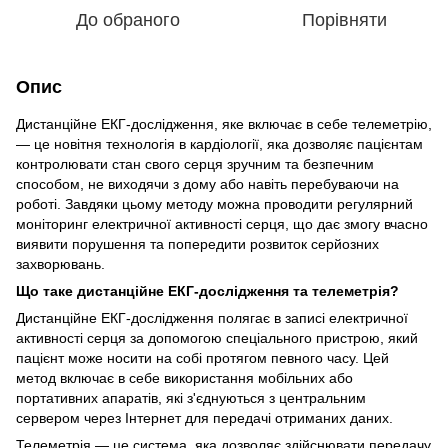
До обраного
Порівняти
Опис
Дистанційне ЕКГ-дослідження, яке включає в себе телеметрію,
— це новітня технологія в кардіології, яка дозволяє пацієнтам
контролювати стан свого серця зручним та безпечним
способом, не виходячи з дому або навіть перебуваючи на
роботі. Завдяки цьому методу можна проводити регулярний
моніторинг електричної активності серця, що дає змогу вчасно
виявити порушення та попередити розвиток серйозних
захворювань.
Що таке дистанційне ЕКГ-дослідження та телеметрія?
Дистанційне ЕКГ-дослідження полягає в записі електричної
активності серця за допомогою спеціального пристрою, який
пацієнт може носити на собі протягом певного часу. Цей
метод включає в себе використання мобільних або
портативних апаратів, які з'єднуються з центральним
сервером через Інтернет для передачі отриманих даних.
Телеметрія — це система, яка дозволяє здійснювати передачу